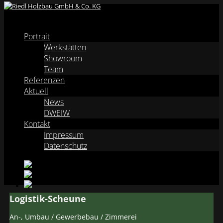
Menü
Portrait
Werkstätten
Showroom
Team
Referenzen
Aktuell
News
DWEIW
Kontakt
Impressum
Datenschutz
Logistik-Scheune
An-, Umbau / Gewerbebau / Zimmerei